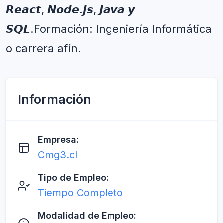
𝙍𝙚𝙖𝙘𝙩, 𝙉𝙤𝙙𝙚.𝙟𝙨, 𝙅𝙖𝙫𝙖 𝙮 
𝙎𝙌𝙇.Formación: Ingeniería Informática 
o carrera afín.
Información
Empresa:
Cmg3.cl
Tipo de Empleo:
Tiempo Completo
Modalidad de Empleo: